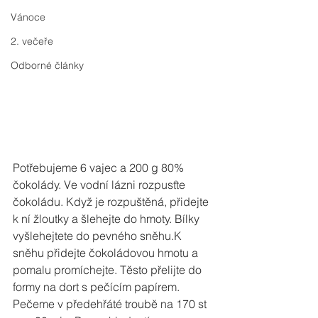
Vánoce
2. večeře
Odborné články
Potřebujeme 6 vajec a 200 g 80% 
čokolády. Ve vodní lázni rozpusťte 
čokoládu. Když je rozpuštěná, přidejte 
k ní žloutky a šlehejte do hmoty. Bílky 
vyšlehejtete do pevného sněhu.K 
sněhu přidejte čokoládovou hmotu a 
pomalu promíchejte. Těsto přelijte do 
formy na dort s pečícím papírem. 
Pečeme v předehřáté troubě na 170 st 