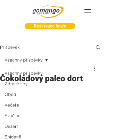
Rezervace lekce
Příspěvek
Všechny příspěvky
Všechny příspěvky
Čokoládový paleo dort
Zdravé tipy
Oběd
Večeře
Svačina
Dezert
Snídaně