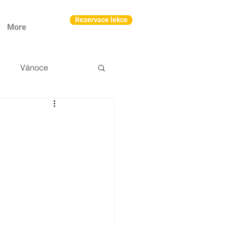
Rezervace lekce
More
Vánoce