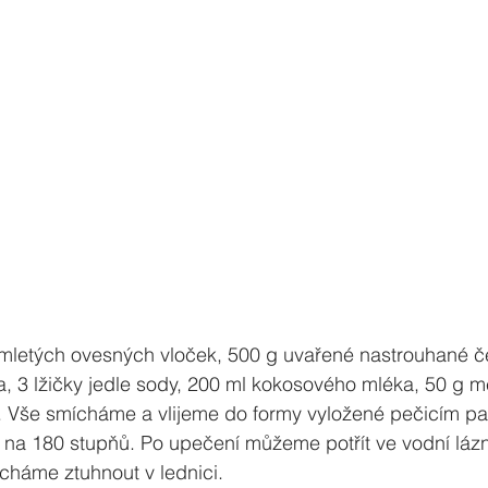
mletých ovesných vloček, 500 g uvařené nastrouhané če
, 3 lžičky jedle sody, 200 ml kokosového mléka, 50 g m
 Vše smícháme a vlijeme do formy vyložené pečicím pa
na 180 stupňů. Po upečení můžeme potřít ve vodní lázn
háme ztuhnout v lednici.