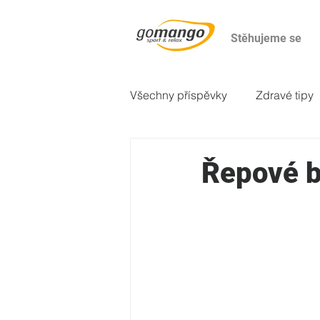
Stěhujeme se
Všechny příspěvky
Zdravé tipy
2. večeře
Odborné články
Řepové b