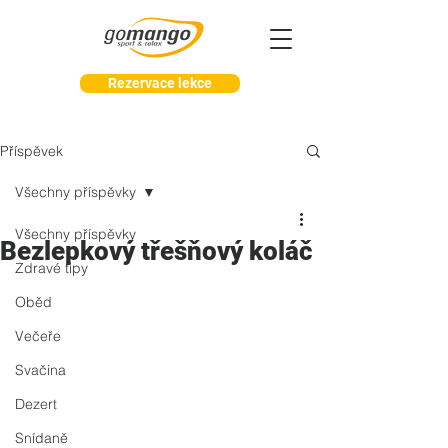
Rezervace lekce
Příspěvek
Všechny příspěvky
Všechny příspěvky
Bezlepkový třešňový koláč
Zdravé tipy
Oběd
Večeře
Svačina
Dezert
Snídaně