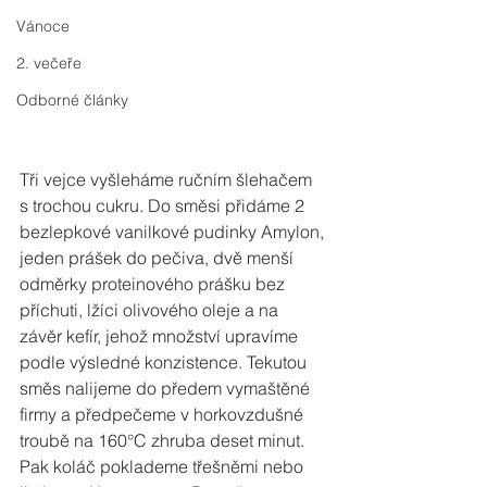
Vánoce
2. večeře
Odborné články
Tři vejce vyšleháme ručním šlehačem 
s trochou cukru. Do směsi přidáme 2 
bezlepkové vanilkové pudinky Amylon, 
jeden prášek do pečiva, dvě menší 
odměrky proteinového prášku bez 
příchuti, lžíci olivového oleje a na 
závěr kefír, jehož množství upravíme 
podle výsledné konzistence. Tekutou 
směs nalijeme do předem vymaštěné 
firmy a předpečeme v horkovzdušné 
troubě na 160°C zhruba deset minut. 
Pak koláč poklademe třešněmi nebo 