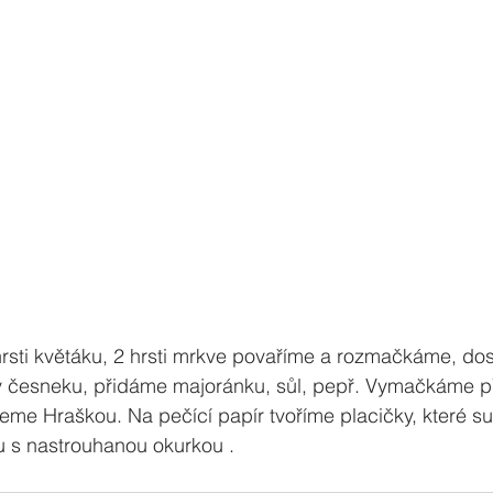
2 hrsti květáku, 2 hrsti mrkve povaříme a rozmačkáme, d
y česneku, přidáme majoránku, sůl, pepř. Vymačkáme p
me Hraškou. Na pečící papír tvoříme placičky, které su
 s nastrouhanou okurkou .