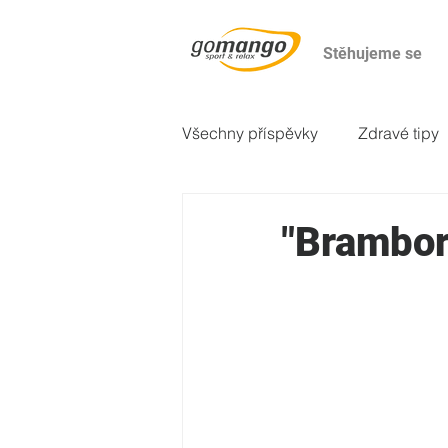
Stěhujeme se
Všechny příspěvky
Zdravé tipy
2. večeře
Odborné články
"Brambor