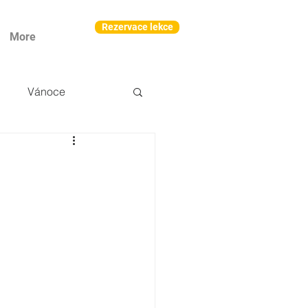
Rezervace lekce
More
Vánoce