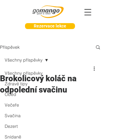
Rezervace lekce
Příspěvek
Všechny příspěvky
Všechny příspěvky
Brokolicový koláč na
Zdravé tipy
odpolední svačinu
Oběd
Večeře
Svačina
Dezert
Snídaně