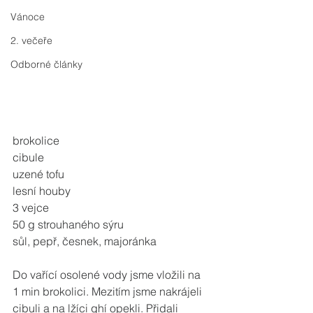
Vánoce
2. večeře
Odborné články
brokolice
cibule
uzené tofu
lesní houby
3 vejce
50 g strouhaného sýru
sůl, pepř, česnek, majoránka
Do vařící osolené vody jsme vložili na 
1 min brokolici. Mezitím jsme nakrájeli 
cibuli a na lžíci ghí opekli. Přidali 