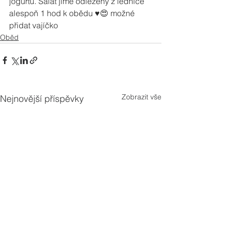
jogurtu. Salát jíme odležený z lednice 
alespoň 1 hod k obědu ♥️😍 možné 
přidat vajíčko
Oběd
Zobrazit vše
Nejnovější příspěvky