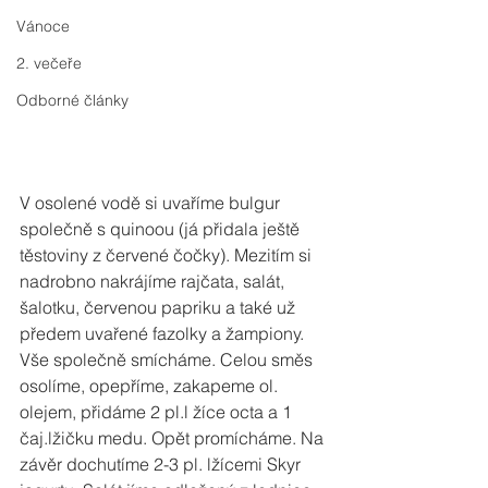
Vánoce
2. večeře
Odborné články
V osolené vodě si uvaříme bulgur 
společně s quinoou (já přidala ještě 
těstoviny z červené čočky). Mezitím si 
nadrobno nakrájíme rajčata, salát, 
šalotku, červenou papriku a také už 
předem uvařené fazolky a žampiony. 
Vše společně smícháme. Celou směs 
osolíme, opepříme, zakapeme ol. 
olejem, přidáme 2 pl.l žíce octa a 1 
čaj.lžičku medu. Opět promícháme. Na 
závěr dochutíme 2-3 pl. lžícemi Skyr 