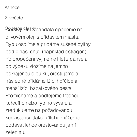
Vánoce
2. večeře
Odborné články
Čerstvý filet z candáta opečeme na 
olivovém oleji s přídavkem másla. 
Rybu osolíme a přidáme sušené byliny 
podle naší chuti (například estragon). 
Po propečeni vyjmeme filet z pánve a 
do výpeku vložíme na jemno 
pokrájenou cibulku, orestujeme a 
následně přidáme lžíci hořčice a 
menší lžíci bazalkového pesta. 
Promícháme a podlejeme trochou 
kuřecího nebo rybího vývaru a 
zredukujeme na požadovanou 
konzistenci. Jako přílohu můžeme 
podávat lehce orestovanou jarní 
zeleninu.