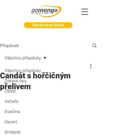
Rezervace lekce
Příspěvek
Všechny příspěvky
Všechny příspěvky
Candát s hořčičným
Zdravé tipy
přelivem
Oběd
Večeře
Svačina
Dezert
Snídaně