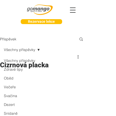
Rezervace lekce
Příspěvek
Všechny příspěvky
Všechny příspěvky
Cizrnová placka
Zdravé tipy
Oběd
Večeře
Svačina
Dezert
Snídaně