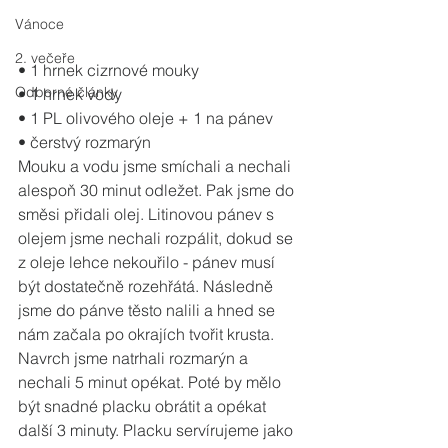
Vánoce
2. večeře
• 1 hrnek cizrnové mouky
Odborné články
• 1 hrnek vody
• 1 PL olivového oleje + 1 na pánev
• čerstvý rozmarýn
Mouku a vodu jsme smíchali a nechali 
alespoň 30 minut odležet. Pak jsme do 
směsi přidali olej. Litinovou pánev s 
olejem jsme nechali rozpálit, dokud se 
z oleje lehce nekouřilo - pánev musí 
být dostatečně rozehřátá. Následně 
jsme do pánve těsto nalili a hned se 
nám začala po okrajích tvořit krusta. 
Navrch jsme natrhali rozmarýn a 
nechali 5 minut opékat. Poté by mělo 
být snadné placku obrátit a opékat 
další 3 minuty. Placku servírujeme jako 