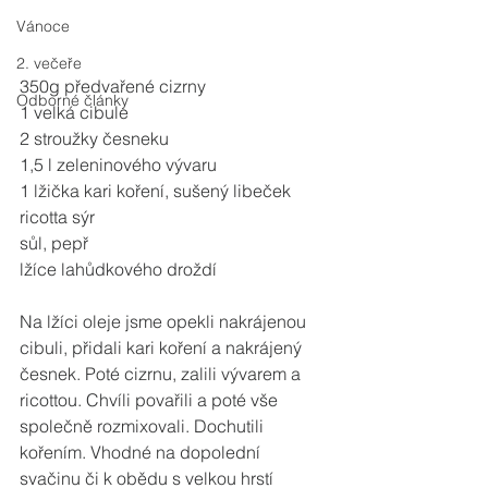
Vánoce
2. večeře
350g předvařené cizrny
Odborné články
1 velká cibule
2 stroužky česneku
1,5 l zeleninového vývaru
1 lžička kari koření, sušený libeček
ricotta sýr
sůl, pepř
lžíce lahůdkového droždí
Na lžíci oleje jsme opekli nakrájenou 
cibuli, přidali kari koření a nakrájený 
česnek. Poté cizrnu, zalili vývarem a 
ricottou. Chvíli povařili a poté vše 
společně rozmixovali. Dochutili 
kořením. Vhodné na dopolední 
svačinu či k obědu s velkou hrstí 