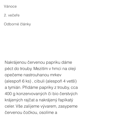
Vánoce
2. večeře
Odborné články
Nakrájenou červenou papriku dáme 
péct do trouby. Mezitím v hrnci na oleji 
opečeme nastrouhanou mrkev 
(alespoň 6 ks) , cibuli (alespoň 4 vetší) 
a tymián. Přidáme papriky z trouby, cca 
400 g konzervovaných či bio čerstvých 
krájených rajčat a nakrájený řapíkatý 
celer. Vše zalijeme vývarem, zasypeme 
červenou čočkou, osolíme a 