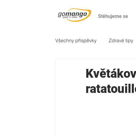
Stěhujeme se
Všechny příspěvky
Zdravé tipy
2. večeře
Odborné články
Květákov
ratatouill