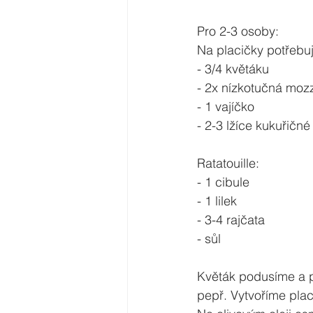
Pro 2-3 osoby:
Na placičky potřebu
- 3/4 květáku
- 2x nízkotučná mozz
- 1 vajíčko
- 2-3 lžíce kukuřičné
Ratatouille:
- 1 cibule
- 1 lilek
- 3-4 rajčata
- sůl
Květák podusíme a p
pepř. Vytvoříme pla