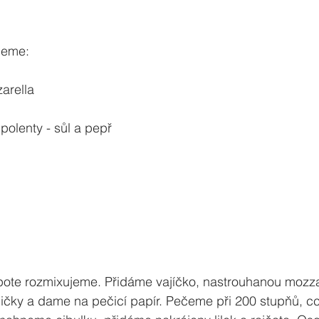
jeme:
arella
 polenty - sůl a pepř
ote rozmixujeme. Přidáme vajíčko, nastrouhanou mozzare
cičky a dame na pečicí papír. Pečeme při 200 stupňů, c