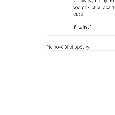
Na olivovým oleji os
pod pokličkou cca 1
Oběd
Nejnovější příspěvky