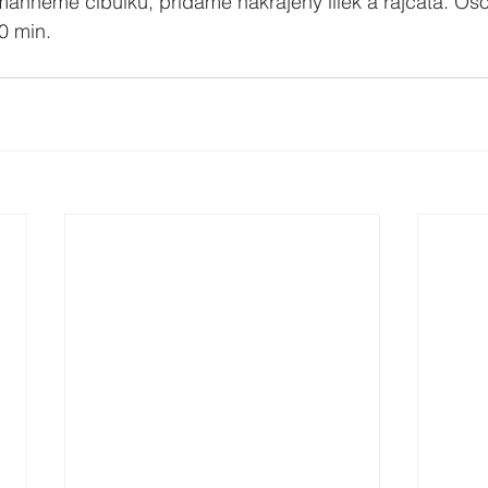
mahneme cibulku, přidáme nakrájeny lilek a rajčata. Os
0 min.