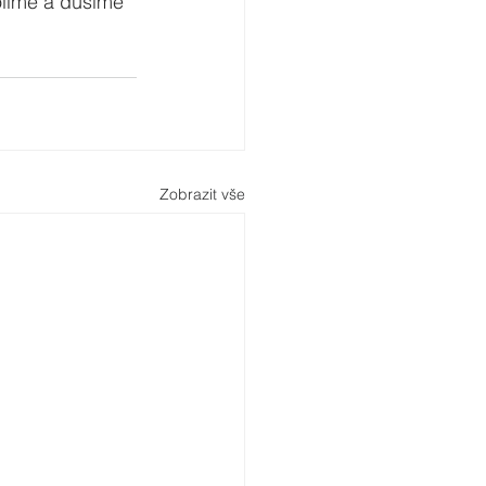
olíme a dusíme 
Zobrazit vše