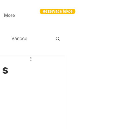
Rezervace lekce
More
Vánoce
 s