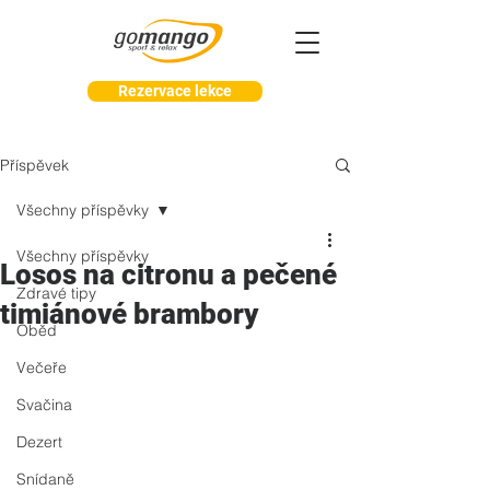
Rezervace lekce
Příspěvek
Všechny příspěvky
Všechny příspěvky
Losos na citronu a pečené
Zdravé tipy
timiánové brambory
Oběd
Večeře
Svačina
Dezert
Snídaně