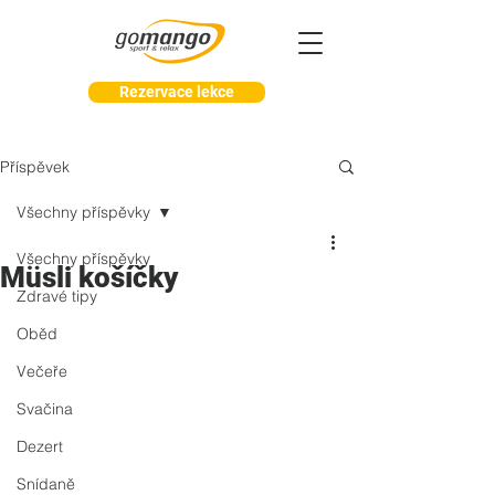
Rezervace lekce
Příspěvek
Všechny příspěvky
Všechny příspěvky
Müsli košíčky
Zdravé tipy
Oběd
Večeře
Svačina
Dezert
Snídaně