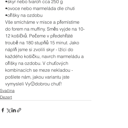
•skyr nebo tvaroh cca 250 g
•ovoce nebo marmeláda dle chuti
•oříšky na ozdobu
Vše smícháme v misce a přemístíme 
do forem na muffiny. Směs vyjde na 10-
12 košíčků. Pečeme v předehřáté 
troubě na 180 stupňů 15 minut. Jako 
náplň jsme si zvolili skyr - lžíci do 
každého košíčku, navrch marmeládu a 
oříšky na ozdobu. V chuťových 
kombinacích se meze nekladou - 
pošlete nám, jakou variantu jste 
vymysleli Vy🙂dobrou chuť!
Svačina
Dezert