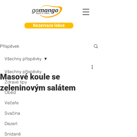
Rezervace lekce
Příspěvek
Všechny příspěvky
Všechny příspěvky
Masové koule se
Zdravé tipy
zeleninovým salátem
Oběd
Večeře
Svačina
Dezert
Snídaně