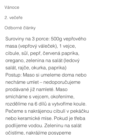
Vánoce
2. večeře
Odborné články
Suroviny na 3 porce: 500g vepřového 
masa (vepřový váleček), 1 vejce, 
cibule, sůl, pepř, červená paprika, 
oregano, zelenina na salát (ledový 
salát, rajče, okurka, paprika)
Postup: Maso si umeleme doma nebo 
necháme umlet – nedoporučujeme 
prodávané již namleté. Maso 
smícháme s vejcem, okořeníme, 
rozdělíme na 6 dílů a vytvoříme koule. 
Pečeme s nakrájenou cibulí v pekáčku 
nebo keramické míse. Pokud je třeba 
podlijeme vodou. Zeleninu na salát 
očistíme, nakrájíme posypeme 