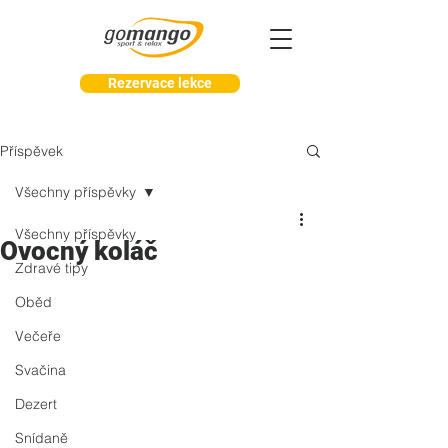
Rezervace lekce
Příspěvek
Všechny příspěvky
Všechny příspěvky
Ovocný koláč
Zdravé tipy
Oběd
Večeře
Svačina
Dezert
Snídaně