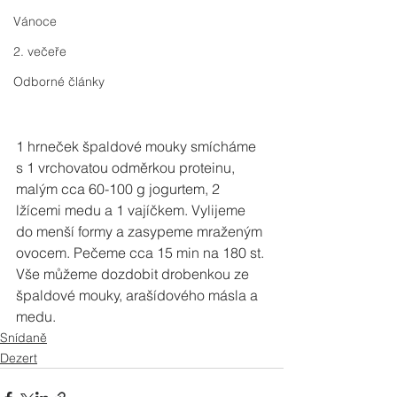
Vánoce
2. večeře
Odborné články
1 hrneček špaldové mouky smícháme 
s 1 vrchovatou odměrkou proteinu, 
malým cca 60-100 g jogurtem, 2 
lžícemi medu a 1 vajíčkem. Vylijeme 
do menší formy a zasypeme mraženým 
ovocem. Pečeme cca 15 min na 180 st. 
Vše můžeme dozdobit drobenkou ze 
špaldové mouky, arašídového másla a 
medu.
Snídaně
Dezert