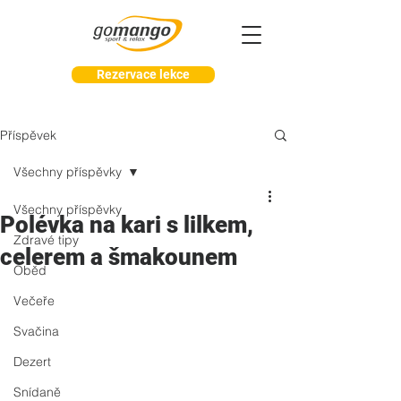
Rezervace lekce
Příspěvek
Všechny příspěvky
Všechny příspěvky
Polévka na kari s lilkem,
Zdravé tipy
celerem a šmakounem
Oběd
Večeře
Svačina
Dezert
Snídaně