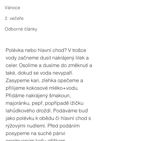
Vánoce
2. večeře
Odborné články
Polévka nebo hlavní chod? V trošce 
vody začneme dusit nakrájený lilek a 
celer. Osolíme a dusíme do změknutí a 
také, dokud se voda nevypaří. 
Zasypeme kari, zlehka opečeme a 
přilijeme kokosové mléko+vodu. 
Přidáme nakrájený šmakoun, 
majoránku, pepř, popřípadě lžičku 
lahůdkového droždí. Podáváme buď 
jako polévku k obědu či hlavní chod s 
rýžovými nudlemi. Před podáním 
posypeme na suché pánvi 
orestovaným kešu oříškem