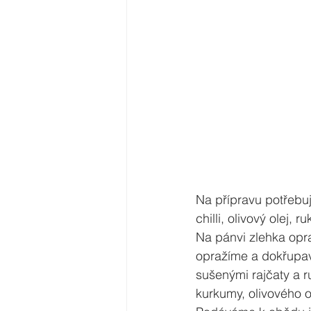
Na přípravu potřebuj
chilli, olivový olej, ru
Na pánvi zlehka opr
opražíme a dokřupav
sušenými rajčaty a r
kurkumy, olivového ole