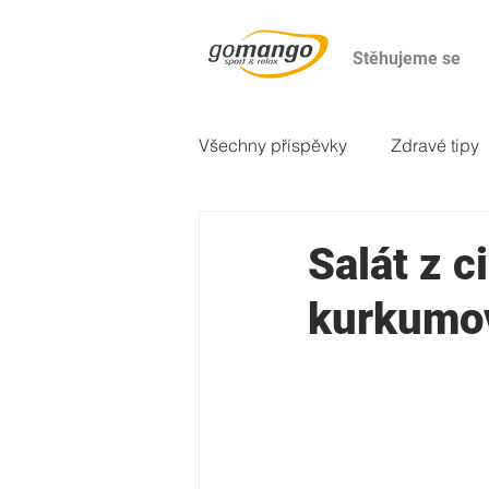
Stěhujeme se
Všechny příspěvky
Zdravé tipy
2. večeře
Odborné články
Salát z 
kurkumo