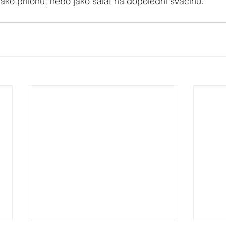
ko přílohu, nebo jako salát na dopolední svačinu. 