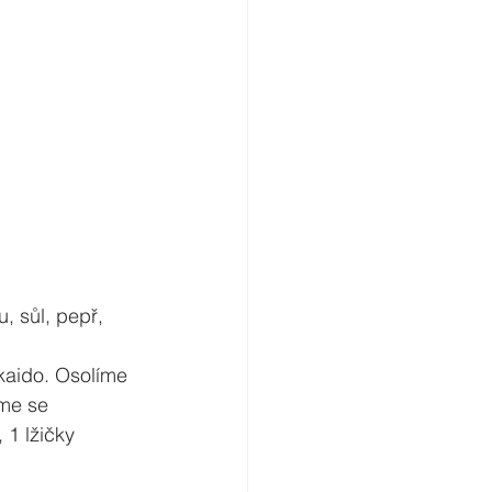
, sůl, pepř, 
kaido. Osolíme 
me se 
1 lžičky 