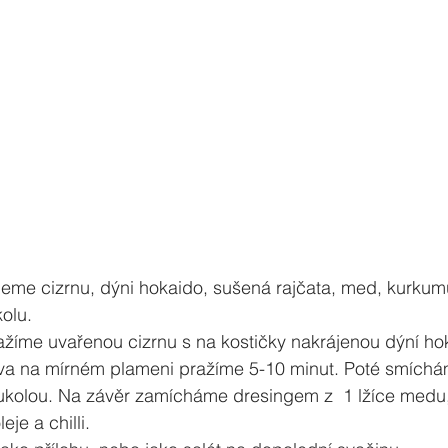
eme cizrnu, dýni hokaido, sušená rajčata, med, kurkumu
kolu.
ažíme uvařenou cizrnu s na kostičky nakrájenou dýní ho
a na mírném plameni pražíme 5-10 minut. Poté smíchá
ukolou. Na závěr zamícháme dresingem z  1 lžíce medu, 
je a chilli.