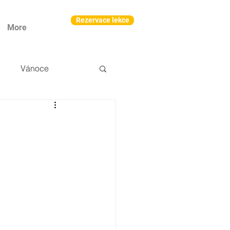
Rezervace lekce
More
Vánoce