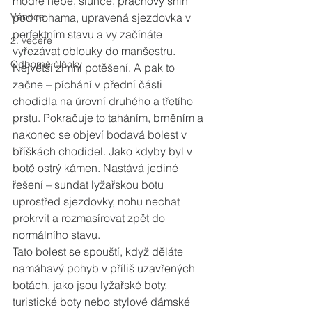
modré nebe, slunce, prachový sníh 
Vánoce
pod nohama, upravená sjezdovka v 
perfektním stavu a vy začínáte 
2. večeře
vyřezávat oblouky do manšestru. 
Odborné články
Největší zimní potěšení. A pak to 
začne – píchání v přední části 
chodidla na úrovní druhého a třetího 
prstu. Pokračuje to taháním, brněním a 
nakonec se objeví bodavá bolest v 
bříškách chodidel. Jako kdyby byl v 
botě ostrý kámen. Nastává jediné 
řešení – sundat lyžařskou botu 
uprostřed sjezdovky, nohu nechat 
prokrvit a rozmasírovat zpět do 
normálního stavu.
Tato bolest se spouští, když děláte 
namáhavý pohyb v příliš uzavřených 
botách, jako jsou lyžařské boty, 
turistické boty nebo stylové dámské 