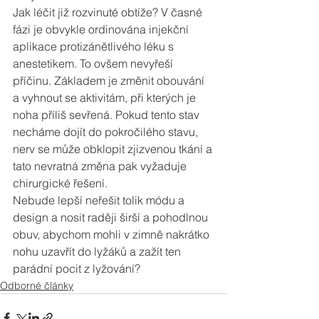
Jak léčit již rozvinuté obtíže? V časné 
fázi je obvykle ordinována injekční 
aplikace protizánětlivého léku s 
anestetikem. To ovšem nevyřeší 
příčinu. Základem je změnit obouvání 
a vyhnout se aktivitám, při kterých je 
noha příliš sevřená. Pokud tento stav 
necháme dojít do pokročilého stavu, 
nerv se může obklopit zjizvenou tkání a 
tato nevratná změna pak vyžaduje 
chirurgické řešení.
Nebude lepší neřešit tolik módu a 
design a nosit raději širší a pohodlnou 
obuv, abychom mohli v zimně nakrátko 
nohu uzavřít do lyžáků a zažít ten 
parádní pocit z lyžování?
Odborné články