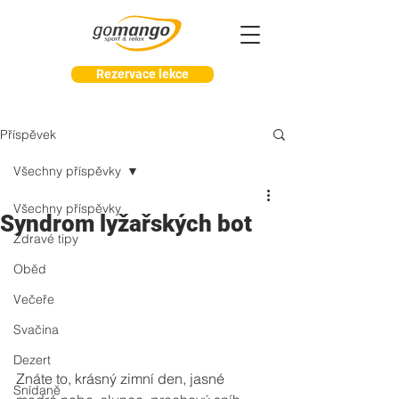
Rezervace lekce
Příspěvek
Všechny příspěvky
Všechny příspěvky
Syndrom lyžařských bot
Zdravé tipy
Oběd
Večeře
Svačina
Dezert
Znáte to, krásný zimní den, jasné 
Snídaně