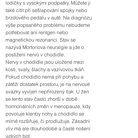
lodičky s vysokými podpatky. Můžete ji 
také cítit při sešlapování spojky nebo 
brzdového pedálu v autě. Na diagnózu 
výše popsaného problému nebudeme 
potřebovat ani rentgen nebo 
magnetickou rezonanci. Stav se 
nazývá Mortonova neuralgie a jde o 
postižení nervů v chodidle.
Nervy v chodidle jsou uložené mezi 
kosti, svaly, šlachy a vazivovou tkáň. 
Pokud chodidlo nemá při pohybu a 
zátěži dostatek prostoru, je na nervové 
svazky vyvíjen nepřirozený tlak. U žen 
se tento stav často zhorší v době 
hormonálních změn v menopauze, kdy 
povoluje klenby nohy a chodidlo se 
mírně rozšiřuje, či prodlužuje. Zásadní 
vliv má ale dlouhodobé a časté nošení 
úzkých bot.