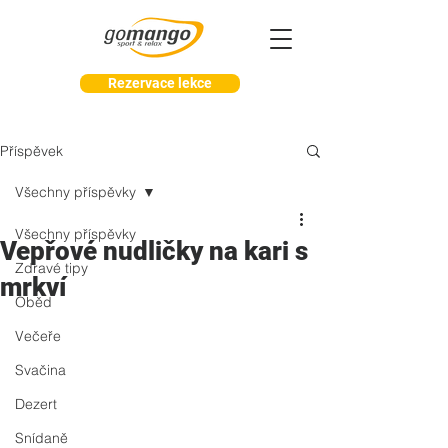
Rezervace lekce
Příspěvek
Všechny příspěvky
Všechny příspěvky
Vepřové nudličky na kari s
Zdravé tipy
mrkví
Oběd
Večeře
Svačina
Dezert
Snídaně