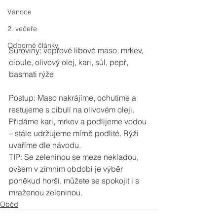
Vánoce
2. večeře
Odborné články
Suroviny: vepřové libové maso, mrkev, 
cibule, olivový olej, kari, sůl, pepř, 
basmati rýže
Postup: Maso nakrájíme, ochutíme a 
restujeme s cibulí na olivovém oleji. 
Přidáme kari, mrkev a podlijeme vodou 
– stále udržujeme mírně podlité. Rýži 
uvaříme dle návodu.
TIP: Se zeleninou se meze nekladou, 
ovšem v zimním období je výběr 
poněkud horší, můžete se spokojit i s 
mraženou zeleninou.
Oběd