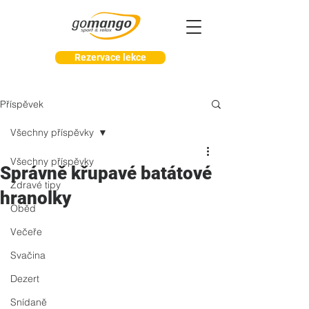
Rezervace lekce
Příspěvek
Všechny příspěvky
Všechny příspěvky
Správně křupavé batátové
Zdravé tipy
hranolky
Oběd
Večeře
Svačina
Dezert
Snídaně