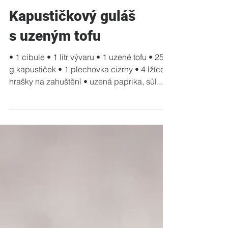
Kapustičkový guláš
s uzeným tofu
• 1 cibule • 1 litr vývaru • 1 uzené tofu • 250
g kapustiček • 1 plechovka cizrny • 4 lžíce
hrašky na zahuštění • uzená paprika, sůl...