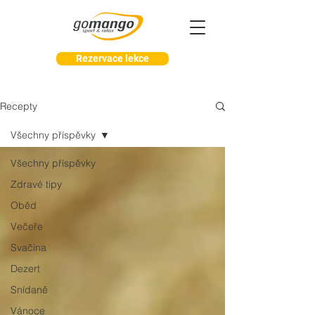
Rezervace lekce
Recepty
Všechny příspěvky
Všechny příspěvky
Zdravé tipy
Oběd
Večeře
Svačina
Dezert
Snídaně
Vánoce