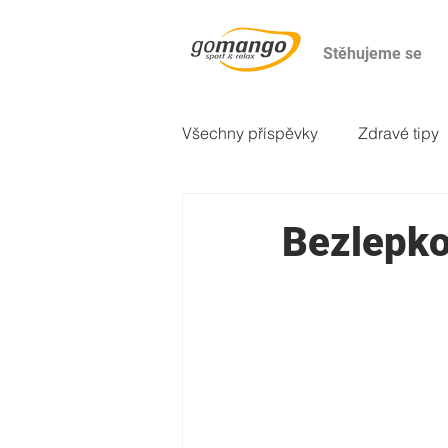
Stěhujeme se
Všechny příspěvky
Zdravé tipy
2. večeře
Odborné články
Bezlepko