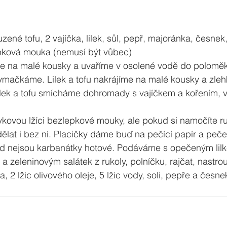
zené tofu, 2 vajíčka, lilek, sůl, pepř, majoránka, česne
lepková mouka (nemusí být vůbec)
me na malé kousky a uvaříme v osolené vodě do poloměk
mačkáme. Lilek a tofu nakrájíme na malé kousky a zle
lilek a tofu smícháme dohromady s vajíčkem a kořením
kovou lžíci bezlepkové mouky, ale pokud si namočíte r
dělat i bez ní. Placičky dáme buď na pečící papír a peč
d nejsou karbanátky hotové. Podáváme s opečeným lilk
a zeleninovým salátek z rukoly, polníčku, rajčat, nastr
ta, 2 lžic olivového oleje, 5 lžic vody, soli, pepře a česne