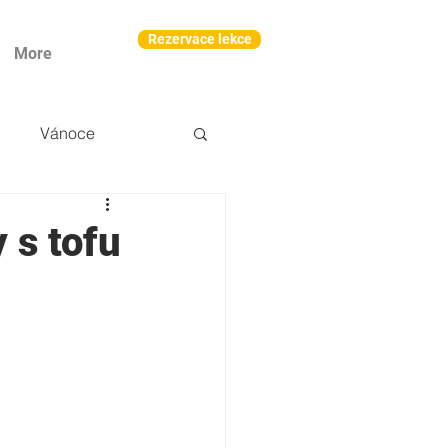
Rezervace lekce
More
Vánoce
 s tofu