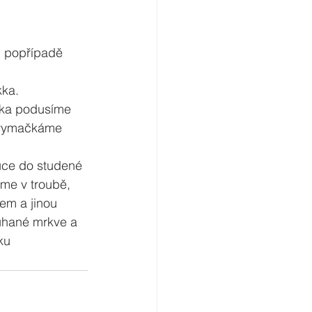
k, popřípadě 
ka. 
hka podusíme 
, vymačkáme 
uce do studené 
eme v troubě, 
em a jinou 
ouhané mrkve a 
ku