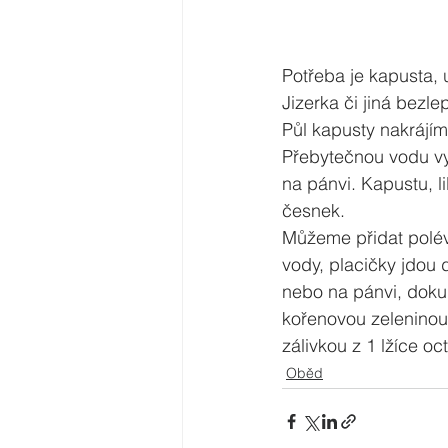
Potřeba je kapusta, u
Jizerka či jiná bez
Půl kapusty nakrájí
Přebytečnou vodu vy
na pánvi. Kapustu, 
česnek.
Můžeme přidat polév
vody, placičky jdou 
nebo na pánvi, doku
kořenovou zeleninou 
zálivkou z 1 lžíce oc
Oběd