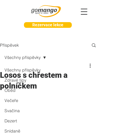
Rezervace lekce
Příspěvek
Všechny příspěvky
Všechny příspěvky
Losos s chřestem a
Zdravé tipy
polníčkem
Oběd
Večeře
Svačina
Dezert
Snídaně