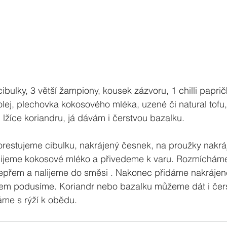
ibulky, 3 větší žampiony, kousek zázvoru, 1 chilli papri
olej, plechovka kokosového mléka, uzené či natural tofu, 
 1 lžíce koriandru, já dávám i čerstvou bazalku.
restujeme cibulku, nakrájený česnek, na proužky nakráj
řilijeme kokosové mléko a přivedeme k varu. Rozmícháme 
, pepřem a nalijeme do směsi . Nakonec přidáme nakrájené
em podusíme. Koriandr nebo bazalku můžeme dát i čers
me s rýží k obědu.