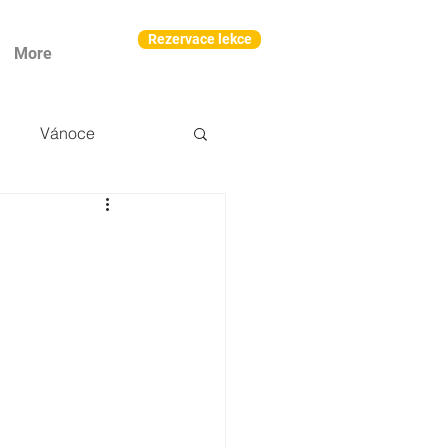
Rezervace lekce
More
Vánoce
m