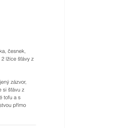
čka, česnek, 
2 lžíce šťávy z 
ený zázvor, 
si šťávu z 
 tofu a s 
tvou přímo 