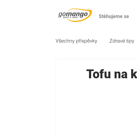
Stěhujeme se
Všechny příspěvky
Zdravé tipy
2. večeře
Odborné články
Tofu na 