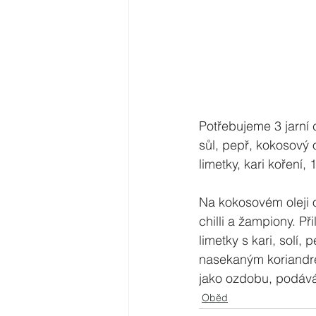
Potřebujeme 3 jarní c
sůl, pepř, kokosový 
limetky, kari koření,
Na kokosovém oleji o
chilli a žampiony. P
limetky s kari, solí
nasekaným koriandr
jako ozdobu, podává
Oběd