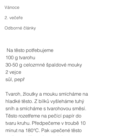
Vánoce
2. večeře
Odborné články
 Na těsto potřebujeme 
100 g tvarohu
30-50 g celozrnné špaldové mouky
2 vejce
sůl, pepř
Tvaroh, žloutky a mouku smícháme na 
hladké těsto. Z bílků vyšleháme tuhý 
sníh a smícháme s tvarohovou směsí. 
Těsto rozetřeme na pečící papír do 
tvaru kruhu. Předpečeme v troubě 10 
minut na 180°C. Pak upečené těsto 