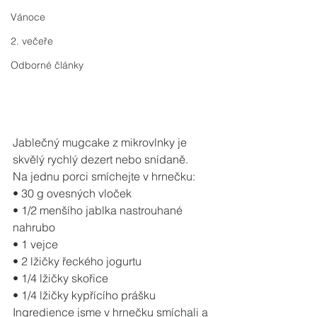
Vánoce
2. večeře
Odborné články
Jablečný mugcake z mikrovlnky je 
skvělý rychlý dezert nebo snídaně.
Na jednu porci smíchejte v hrnečku:
• 30 g ovesných vloček
• 1/2 menšího jablka nastrouhané 
nahrubo
• 1 vejce
• 2 lžičky řeckého jogurtu
• 1/4 lžičky skořice
• 1/4 lžičky kypřícího prášku
Ingredience jsme v hrnečku smíchali a 