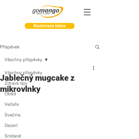
Rezervace lekce
Příspěvek
Všechny příspěvky
Všechny příspěvky
Jablečný mugcake z
Zdravé tipy
mikrovlnky
Oběd
Večeře
Svačina
Dezert
Snídaně