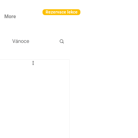
Rezervace lekce
More
Vánoce