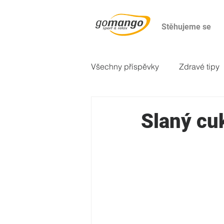
Stěhujeme se
Všechny příspěvky
Zdravé tipy
2. večeře
Odborné články
Slaný cu