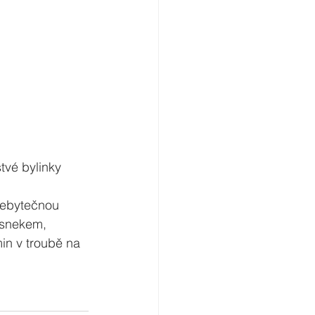
tvé bylinky 
řebytečnou 
snekem, 
n v troubě na 