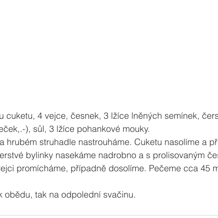
 cuketu, 4 vejce, česnek, 3 lžíce lněných semínek, čers
beček,.-), sůl, 3 lžíce pohankové mouky.
a hrubém struhadle nastrouháme. Cuketu nasolíme a p
rstvé bylinky nasekáme nadrobno a s prolisovaným če
ejci promícháme, případně dosolíme. Pečeme cca 45 mi
k obědu, tak na odpolední svačinu.